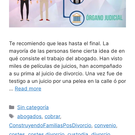
Te recomiendo que leas hasta el final. La
mayoría de las personas tiene cierta idea de en
qué consiste el trabajo del abogado. Han visto
miles de películas de juicios, han acompañado
a su prima al juicio de divorcio. Una vez fue de
testigo a un juicio por una pelea en la calle ó por
…
Read more
Categories
Sin categoría
Tags
abogados
,
cobrar
,
ConstruyendoFamiliasPosDivorcio
,
convenio
,
costes
,
costes divorcio
,
custodia
,
divorcio
,