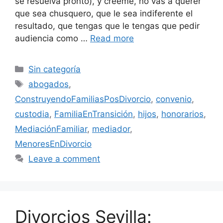
se resuelva pronto), y créeme, no vas a querer
que sea chusquero, que le sea indiferente el
resultado, que tengas que le tengas que pedir
audiencia como …
Read more
Categories
Sin categoría
Tags
abogados
,
ConstruyendoFamiliasPosDivorcio
,
convenio
,
custodia
,
FamiliaEnTransición
,
hijos
,
honorarios
,
MediaciónFamiliar
,
mediador
,
MenoresEnDivorcio
Leave a comment
Divorcios Sevilla: