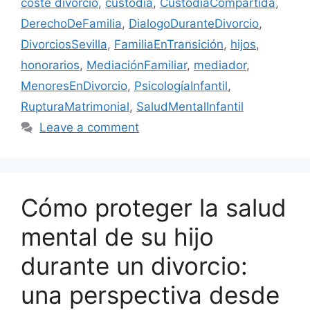
coste divorcio
,
custodia
,
CustodiaCompartida
,
DerechoDeFamilia
,
DialogoDuranteDivorcio
,
DivorciosSevilla
,
FamiliaEnTransición
,
hijos
,
honorarios
,
MediaciónFamiliar
,
mediador
,
MenoresEnDivorcio
,
PsicologíaInfantil
,
RupturaMatrimonial
,
SaludMentalInfantil
Leave a comment
Cómo proteger la salud
mental de su hijo
durante un divorcio:
una perspectiva desde