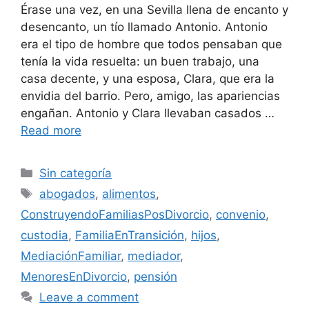
Érase una vez, en una Sevilla llena de encanto y
desencanto, un tío llamado Antonio. Antonio
era el tipo de hombre que todos pensaban que
tenía la vida resuelta: un buen trabajo, una
casa decente, y una esposa, Clara, que era la
envidia del barrio. Pero, amigo, las apariencias
engañan. Antonio y Clara llevaban casados …
Read more
Categories
Sin categoría
Tags
abogados
,
alimentos
,
ConstruyendoFamiliasPosDivorcio
,
convenio
,
custodia
,
FamiliaEnTransición
,
hijos
,
MediaciónFamiliar
,
mediador
,
MenoresEnDivorcio
,
pensión
Leave a comment