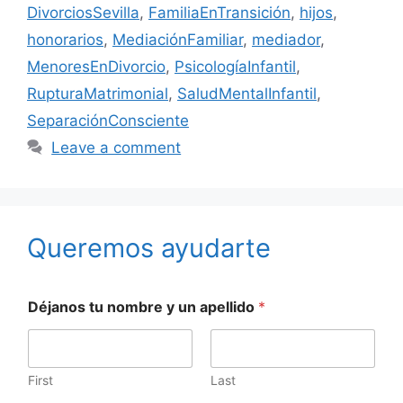
DivorciosSevilla
,
FamiliaEnTransición
,
hijos
,
honorarios
,
MediaciónFamiliar
,
mediador
,
MenoresEnDivorcio
,
PsicologíaInfantil
,
RupturaMatrimonial
,
SaludMentalInfantil
,
SeparaciónConsciente
Leave a comment
Queremos ayudarte
Déjanos tu nombre y un apellido
*
First
Last