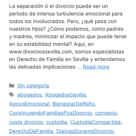
La separación ó el divorcio puede ser un
período de intensa turbulencia emocional para
todos los involucrados. Pero, ¿qué pasa con
nuestros hijos? ¿Cómo podemos, como padres
y madres, minimizar el impacto que puede tener
en su estabilidad mental? Aquí, en
www.divorciossevilla.com, somos especialistas
en Derecho de Familia en Sevilla y entendemos
las delicadas implicaciones …
Read more
Categories
Sin categoría
Tags
abogados
,
AbogadosSevilla
,
ApoyoEmocional
,
BienestarDelNiño
,
ConstruyendoFamiliasPosDivorcio
,
convenio
,
coste divorcio
,
custodia
,
CustodiaCompartida
,
DerechoDeFamilia
,
DialogoDuranteDivorcio
,