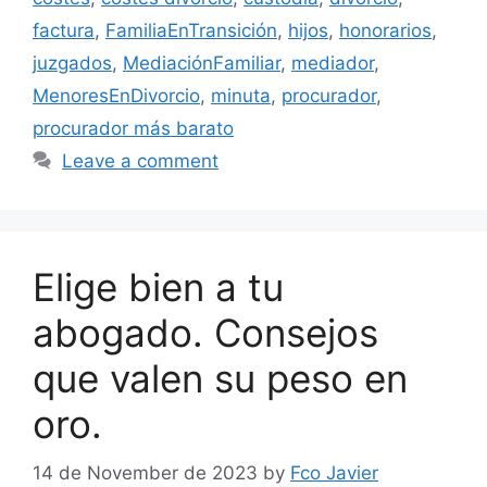
factura
,
FamiliaEnTransición
,
hijos
,
honorarios
,
juzgados
,
MediaciónFamiliar
,
mediador
,
MenoresEnDivorcio
,
minuta
,
procurador
,
procurador más barato
Leave a comment
Elige bien a tu
abogado. Consejos
que valen su peso en
oro.
14 de November de 2023
by
Fco Javier