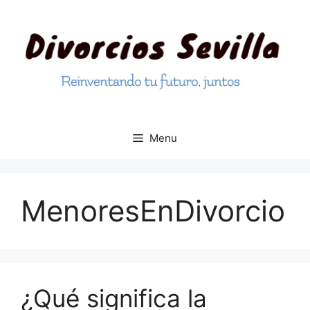
Skip
to
content
Menu
MenoresEnDivorcio
¿Qué significa la