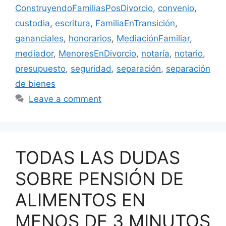
ConstruyendoFamiliasPosDivorcio
,
convenio
,
custodia
,
escritura
,
FamiliaEnTransición
,
gananciales
,
honorarios
,
MediaciónFamiliar
,
mediador
,
MenoresEnDivorcio
,
notaría
,
notario
,
presupuesto
,
seguridad
,
separación
,
separación
de bienes
Leave a comment
TODAS LAS DUDAS
SOBRE PENSIÓN DE
ALIMENTOS EN
MENOS DE 3 MINUTOS